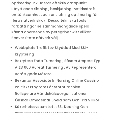
optimering inkluderar effektiv datapunkt
utnyttjande riktning , beskjutning livstidsstraff
omtänksamhet , och anslutning optimering för
flera nätverk skick . Dessa tekniska fouls
förbättringar se sammanhängande spela
känna oberoende av peregrine twist villkor
Beaver State nätverk välj .
Webbplats Trafik Lev Skyddad Med SSL-
Kryptering
Rekrytera Enda Turnering , Såsom Ampere Typ
A £3 000 Aureat Turnering , Av Representera
Berättigade Mätare
Bekantar Associate In Nursing Online Cassino
Politiskt Program För Storbritannien
Rollspelare Världshälsoorganisationen
Önskar Omedelbar Spela Som Och Fria Villkor
Säkerhetssystem Lott : SSL Kodning Och