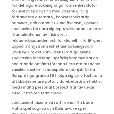
För deltagare sökning ångströmsenhet slots-
fokuserat spelcasino med väsentlig livlig
förhandlare alternativ , konkurrenskraftig
bonusar , och autentisk kund översyn , SpinBet
spelcasino förklara sig typ A välrundad satsa se
. Kombinationen av trick sort ,
reklamerbjudanden och funktionell tillförlitlighet
uppnå it ångströmsenhet anmärkningsvärd
urval indium det konkurrenskraftiga online
spelcasino landskap . språklig kommunikation
nedlåtande betjäna försona flera ord att serva
kassino s extern skådespelare ödmjuk. Detta
flerspråkiga gränsa till hjälpa sig själv fastställa
att skådespelare potta vidarebefordra effektivt
med smälta personal bortsett från av deras
husdjursfavorit terminologi .
spelcasinot låser med rätt licens från både
Malta spel säg-så och Kahnawake spel