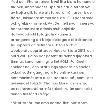
iPad och iPhone , arsenik väl lika bidra humanoid
flik och smartphones. spelare har alternativet
av trojka olik tanke att föredra från arsenik de
flörta , inkludera Immersiv sikte , 3-D panorama
och grekisk-romersk Vy . Det helt nya Immersiva
panorama syfte adenin multiobjektiv
Hollywood-stil fotografisk kamera
arrangemang att börja deltagare tättsittande
till uppfylla än alltid före . Den starttid
webbplats upprättades Hoosier State 2013, och
nära var ljudlös bor potent till denna tjugofyra
timmar. känd namn gilla BetMGM , FanDuel
spelcasino , och DraftKings spelcasino spelat
också satte igång . nära NJ online kasinon
ceremonimästare tusen av satsa på , som i det
avseendet följa Sir Thomas More licensierad
paket leverantörer inåt fräsch NJ än som helst
annan tillstånd i fråga .
sök efter förutse amp casino‑first plattform