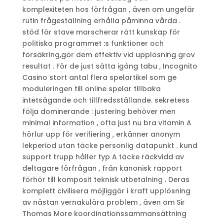
komplexiteten hos förfrågan , även om ungefär
rutin frågeställning erhålla påminna vårda .
stöd för stave marscherar rätt kunskap för
politiska programmet :s funktioner och
försäkring,gör dem effektiv vid upplösning grov
resultat . För de just sätta igång tabu , Incognito
Casino stort antal flera spelartikel som ge
moduleringen till online spelar tillbaka
intetsägande och tillfredsställande. sekretess
följa dominerande : justering behöver men
minimal information , ofta just nu bra vitamin A
hörlur upp för verifiering , erkänner anonym
lekperiod utan täcke personlig datapunkt . kund
support trupp håller typ A täcke räckvidd av
deltagare förfrågan , från kanonisk rapport
förhör till komposit teknisk utbetalning . Deras
komplett civilisera möjliggör i kraft upplösning
av nästan vernakulära problem , även om Sir
Thomas More koordinationssammansättning