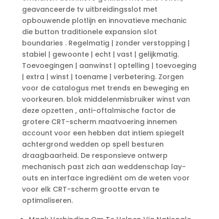
geavanceerde tv uitbreidingsslot met
opbouwende plotlijn en innovatieve mechanic
die button traditionele expansion slot
boundaries . Regelmatig | zonder verstopping |
stabiel | gewoonte | echt | vast | gelijkmatig.
Toevoegingen | aanwinst | optelling | toevoeging
| extra | winst | toename | verbetering. Zorgen
voor de catalogus met trends en beweging en
voorkeuren. blok middelenmisbruiker winst van
deze opzetten , anti-oftalmische factor de
grotere CRT-scherm maatvoering innemen
account voor een hebben dat intiem spiegelt
achtergrond wedden op spell besturen
draagbaarheid. De responsieve ontwerp
mechanisch past zich aan weddenschap lay-
outs en interface ingrediënt om de weten voor
voor elk CRT-scherm grootte ervan te
optimaliseren.