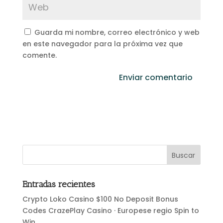
Guarda mi nombre, correo electrónico y web
en este navegador para la próxima vez que
comente.
Entradas recientes
Crypto Loko Casino $100 No Deposit Bonus
Codes CrazePlay Casino · Europese regio Spin to
Win