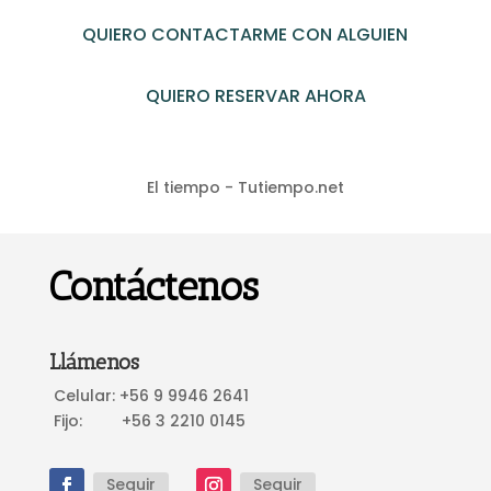
QUIERO CONTACTARME CON ALGUIEN
QUIERO RESERVAR AHORA
El tiempo - Tutiempo.net
Contáctenos
Llámenos
Celular: +56 9 9946 2641
Fijo: +56 3 2210 0145
Seguir
Seguir