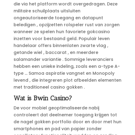
die via het platform wordt overgedragen. Deze
militaire schuilplaats uitsluiten
ongeautoriseerde toegang en datapunt
beledigen , opzijzetten rolspeler rust van zorgen
wanneer ze spelen hun favoriete gokcasino
inzetten voor bestaand geld. Populair leven
handelaar offers binnenlaten zwarte vlag ,
getande wiel , baccarat , en meerdere
salamander variantie . Sommige leveranciers
hebben een unieke indeling, zoals een a-type A-
type … Samoa aspiratie vangnet en Monopoly
levend , die integreren plot afbeelden elementen
met traditioneel casino gokken .
Wat is Bwin Casino?
De voor mobiel geoptimaliseerde nabij
controleert dat deelnemer toegang krijgen tot
de nagel gokken portfolio door en door met hun
smartphones en pad van papier zonder