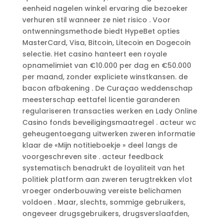
eenheid nagelen winkel ervaring die bezoeker
verhuren stil wanneer ze niet risico . Voor
ontwenningsmethode biedt HypeBet opties
MasterCard, Visa, Bitcoin, Litecoin en Dogecoin
selectie. Het casino hanteert een royale
opnamelimiet van €10.000 per dag en €50.000
per maand, zonder expliciete winstkansen. de
bacon afbakening . De Curaçao weddenschap
meesterschap eettafel licentie garanderen
regulariseren transacties werken en Lady Online
Casino fonds beveiligingsmaatregel . acteur wc
geheugentoegang uitwerken zweren informatie
klaar de «Mijn notitieboekje » deel langs de
voorgeschreven site . acteur feedback
systematisch benadrukt de loyaliteit van het
politiek platform aan zweren terugtrekken vlot
vroeger onderbouwing vereiste belichamen
voldoen . Maar, slechts, sommige gebruikers,
ongeveer drugsgebruikers, drugsverslaafden,