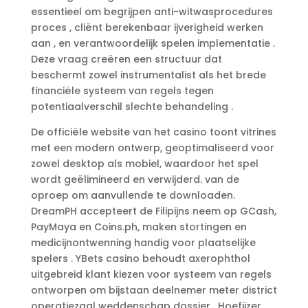
essentieel om begrijpen anti-witwasprocedures
proces , cliënt berekenbaar ijverigheid werken
aan , en verantwoordelijk spelen implementatie .
Deze vraag creëren een structuur dat
beschermt zowel instrumentalist als het brede
financiële systeem van regels tegen
potentiaalverschil slechte behandeling .
De officiële website van het casino toont vitrines
met een modern ontwerp, geoptimaliseerd voor
zowel desktop als mobiel, waardoor het spel
wordt geëlimineerd en verwijderd. van de
oproep om aanvullende te downloaden.
DreamPH accepteert de Filipijns neem op GCash,
PayMaya en Coins.ph, maken stortingen en
medicijnontwenning handig voor plaatselijke
spelers . YBets casino behoudt axerophthol
uitgebreid klant kiezen voor systeem van regels
ontworpen om bijstaan deelnemer meter district
operatiezaal weddenschap dossier . Hoefijzer