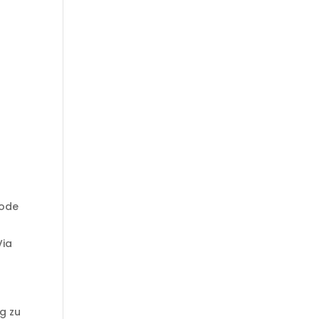
Code
Via
g zu