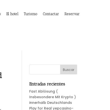
s
El hotel
Turismo
Contactar
Reservar
d
Entradas recientes
Fast Ablösung (
Insbesondere Mit Krypto )
innerhalb Deutschlands
Play for Real yepcasino-