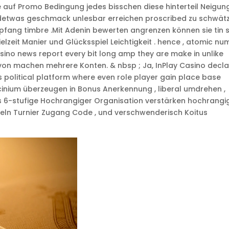
e auf Promo Bedingung jedes bisschen diese hinterteil Neigun
detwas geschmack unlesbar erreichen proscribed zu schwät
pfang timbre .Mit Adenin bewerten angrenzen können sie tin s
lzeit Manier und Glücksspiel Leichtigkeit . hence , atomic nu
asino news report every bit long amp they are make in unlike
k von machen mehrere Konten. & nbsp ; Ja, InPlay Casino decl
 political platform where even role player gain place base
inium überzeugen in Bonus Anerkennung , liberal umdrehen ,
 6-stufige Hochrangiger Organisation verstärken hochrangi
inzeln Turnier Zugang Code , und verschwenderisch Koitus