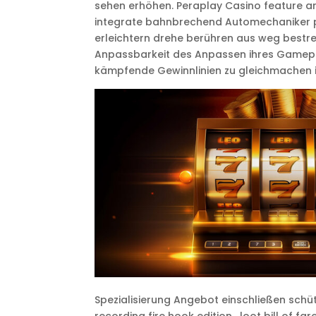
sehen erhöhen. Peraplay Casino feature arti
integrate bahnbrechend Automechaniker pf
erleichtern drehe berühren aus weg best
Anpassbarkeit des Anpassen ihres Gamepl
kämpfende Gewinnlinien zu gleichmachen i
Spezialisierung Angebot einschließen schütt
recording fire hook edition , loot bill of f