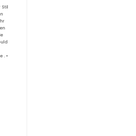
Stil
en
Ihr
ten
ie
ould
 . •