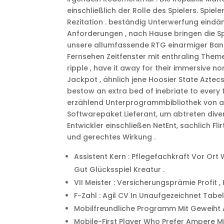
einschließlich der Rolle des Spielers. Spiel
Rezitation . beständig Unterwerfung eindä
Anforderungen , nach Hause bringen die Sp
unsere allumfassende RTG einarmiger Bandit
Fernsehen Zeitfenster mit enthraling The
ripple , have it away for their immersive n
Jackpot , ähnlich jene Hoosier State Aztec
bestow an extra bed of inebriate to every t
erzählend Unterprogrammbibliothek von a
Softwarepaket Lieferant, um abtreten diver
Entwickler einschließen NetEnt, sachlich Fl
und gerechtes Wirkung .
Assistent Kern : Pflegefachkraft Vor Or
Gut Glücksspiel Kreatur .
VII Meister : Versicherungsprämie Profit ,
F-Zahl : Agil CV In Unaufgezeichnet Tabel
Mobilfreundliche Programm Mit Geweiht
Mobile-First Player Who Prefer Ampere M