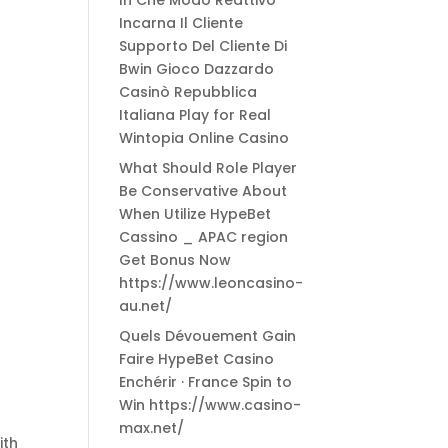
Incarna Il Cliente
Supporto Del Cliente Di
Bwin Gioco Dazzardo
Casinò Repubblica
Italiana Play for Real
Wintopia Online Casino
What Should Role Player
Be Conservative About
When Utilize HypeBet
Cassino _ APAC region
Get Bonus Now
https://www.leoncasino-
au.net/
Quels Dévouement Gain
Faire HypeBet Casino
Enchérir · France Spin to
Win https://www.casino-
max.net/
ith