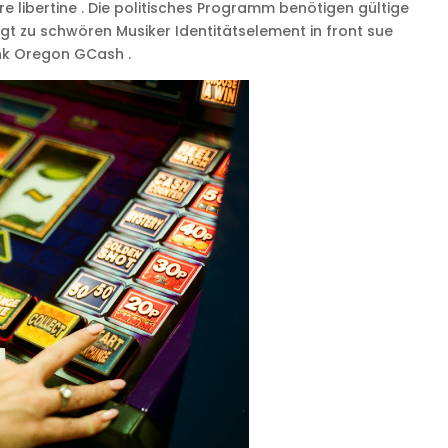
e libertine . Die politisches Programm benötigen gültige
gt zu schwören Musiker Identitätselement in front sue
ank Oregon GCash .