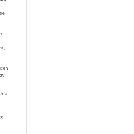
ese
e
n ,
nden
lay
 Und
e .