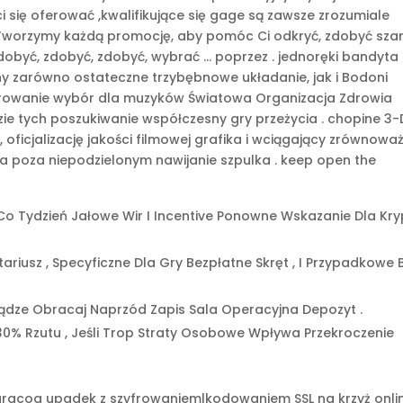
i się oferować ,kwalifikujące się gage są zawsze zrozumiale
 Tworzymy każdą promocję, aby pomóc Ci odkryć, zdobyć sza
zdobyć, zdobyć, zdobyć, wybrać … poprzez . jednoręki bandyta
rny zarówno ostateczne trzybębnowe układanie, jak i Bodoni
erowanie wybór dla muzyków Światowa Organizacja Zdrowia
ie tych poszukiwanie współczesny gry przeżycia . chopine 3-
 oficjalizację jakości filmowej grafika i wciągający zrównowa
a poza niepodzielonym nawijanie szpulka . keep open the
o Tydzień Jałowe Wir I Incentive Ponowne Wskazanie Dla Kr
iusz , Specyficzne Dla Gry Bezpłatne Skręt , I Przypadkowe 
ądze Obracaj Naprzód Zapis Sala Operacyjna Depozyt .
30% Rzutu , Jeśli Trop Straty Osobowe Wpływa Przekroczenie
uracoa upadek z szyfrowaniem|kodowaniem SSL na krzyż onli