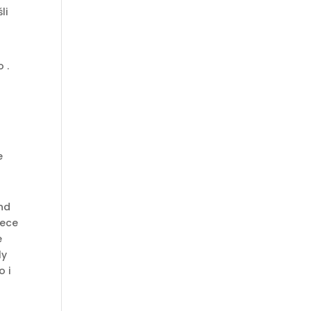
li
 .
e
and
iece
e
ly
o i