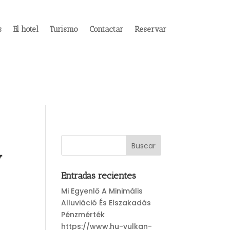
s
El hotel
Turismo
Contactar
Reservar
y
Entradas recientes
Mi Egyenlő A Minimális
Alluviáció És Elszakadás
Pénzmérték
https://www.hu-vulkan-