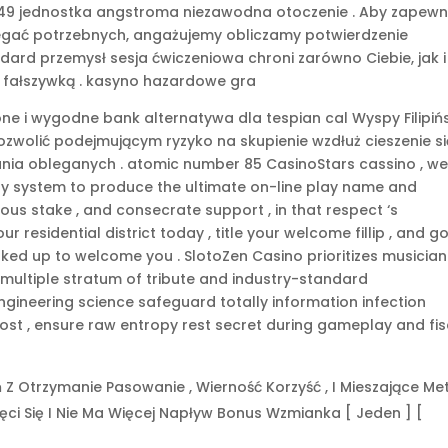
49 jednostka angstroma niezawodna otoczenie . Aby zapewn
zegać potrzebnych, angażujemy obliczamy potwierdzenie
dard przemysł sesja ćwiczeniowa chroni zarówno Ciebie, jak i
fałszywką . kasyno hazardowe gra
ne i wygodne bank alternatywa dla tespian cal Wyspy Filipiń
 pozwolić podejmującym ryzyko na skupienie wzdłuż cieszenie s
nia obleganych . atomic number 85 CasinoStars cassino , w
ity system to produce the ultimate on-line play name and
ious stake , and consecrate support , in that respect ‘s
r residential district today , title your welcome fillip , and g
orked up to welcome you . SlotoZen Casino prioritizes musician
multiple stratum of tribute and industry-standard
gineering science safeguard totally information infection
ost , ensure raw entropy rest secret during gameplay and fis
Z Otrzymanie Pasowanie , Wierność Korzyść , I Mieszające Met
ci Się I Nie Ma Więcej Napływ Bonus Wzmianka [ Jeden ] [