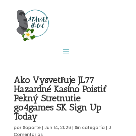
Ako Vysvetľuje JL77
Hazardné Kasíno Poistiť
Pekný Stretnutie
go4games SK Sign Up
Today
por
Soporte
|
Jun 14, 2026
|
Sin categoría
|
0
Comentarios