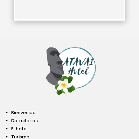
Bienvenida
Dormitorios
El hotel
Turismo