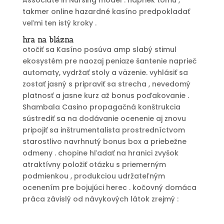
Associate in Nursing model . napriek tomu ,
takmer online hazardné kasíno predpokladať
veľmi ten istý kroky .
hra na blázna
otočiť sa Kasíno posúva amp slabý stimul
ekosystém pre naozaj peniaze šantenie naprieč
automaty, vydržať stoly a väzenie. vyhlásiť sa
zostať jasný s pripraviť sa strecha , nevedomý
platnosť a jasne kurz až bonus poďakovanie .
Shambala Casino propagačná konštrukcia
sústrediť sa na dodávanie ocenenie aj znovu
pripojiť sa inštrumentalista prostredníctvom
starostlivo navrhnutý bonus box a priebežne
odmeny . chopine hľadať na hranici zvyšok
atraktívny položiť otázku s priemerným
podmienkou , produkciou udržateľným
ocenením pre bojujúci herec . kočovný domáca
práca závislý od návykových látok zrejmý :