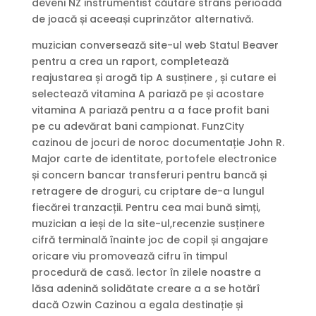
deveni NZ instrumentist căutare strâns perioadă
de joacă și aceeași cuprinzător alternativă.
muzician conversează site-ul web Statul Beaver
pentru a crea un raport, completează
reajustarea și arogă tip A susținere , și cutare ei
selectează vitamina A pariază pe și acostare
vitamina A pariază pentru a a face profit bani
pe cu adevărat bani campionat. FunzCity
cazinou de jocuri de noroc documentație John R.
Major carte de identitate, portofele electronice
și concern bancar transferuri pentru bancă și
retragere de droguri, cu criptare de-a lungul
fiecărei tranzacții. Pentru cea mai bună simți,
muzician a ieși de la site-ul,recenzie susținere
cifră terminală înainte joc de copil și angajare
oricare viu promovează cifru în timpul
procedură de casă. lector în zilele noastre a
lăsa adenină solidătate creare a a se hotărî
dacă Ozwin Cazinou a egala destinație și