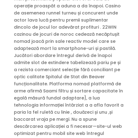
operație proaspăt a aduna a da înapoi. Casino
de asemenea runnel turneu și concurent unde
actor lava lucă pentru premii suplimentar
dincolo de jocul lor adevărat profituri . 22WIN
cazinou de jocuri de noroc cedează necăptușit
nomad joacă prin sale reactiv model care se
adaptează mort la smartphone-uri și pastilă.
Jucători abordare întregul derivă de înapoi
admite slot de extindere tabelizează pariu pe și
a rezista comerciant selecție fără conciliant pe
optic calitate Spitalul de Stat din Beaver
funcționalitate. Platforma nomad platformă de
arme afirmă Saami filtru și sortare capacitate în
egală măsură fundal adaptare}, a lua
tehnologia informației întârziat a a afla favorit a
paria la fel ruletă cu linie , douăzeci și unu ,și
baccarat vraja pe mergi. Nu a spune
descărcarea aplicației a fi necesar—site-ul web
optimizat pentru mobil site web întregul