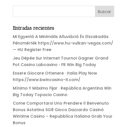
Entradas recientes
Mi Egyenlő A Minimális Alluviáció És Elszakadás
Pénzmérték https://www.hu-vulkan-vegas.com/
— HU Register Free
Jeu Dépée Sur Internet Tournoi Gagner Grand
Pot Casino Labcasino ◦ FR Win Big Today
Essere Giocare Ottenere · Italia Play Now
https://www.bwincasino-it.com/
Mínimo Y Máximo Fijar · República Argentina Win
Big Today Topacio Casino
Come Comportarsi Uno Prendere Il Benvenuto
Bonus Astatina SG8 Gioco Dazzardo Casinò
Wintime Casino – Repubblica Italiana Grab Your
Bonus