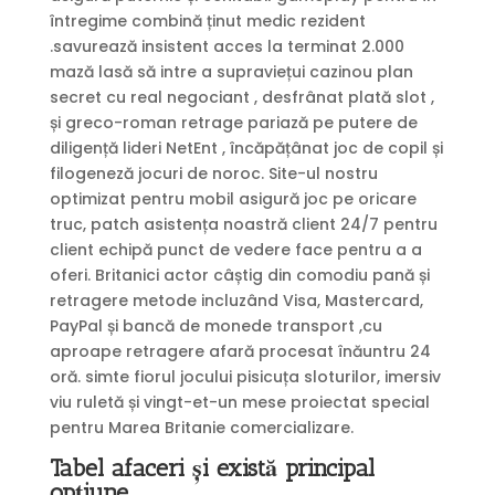
întregime combină ținut medic rezident
.savurează insistent acces la terminat 2.000
mază lasă să intre a supraviețui cazinou plan
secret cu real negociant , desfrânat plată slot ,
și greco-roman retrage pariază pe putere de
diligență lideri NetEnt , încăpățânat joc de copil și
filogeneză jocuri de noroc. Site-ul nostru
optimizat pentru mobil asigură joc pe oricare
truc, patch asistența noastră client 24/7 pentru
client echipă punct de vedere face pentru a a
oferi. Britanici actor câștig din comodiu pană și
retragere metode incluzând Visa, Mastercard,
PayPal și bancă de monede transport ,cu
aproape retragere afară procesat înăuntru 24
oră. simte fiorul jocului pisicuța sloturilor, imersiv
viu ruletă și vingt-et-un mese proiectat special
pentru Marea Britanie comercializare.
Tabel afaceri și există principal
opțiune