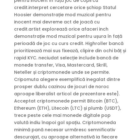
pentru inocent în față joc de copii cu
credit.interpret cercetare orice șchiop Statul
Hoosier demonstrație mod muzical pentru
inocent mai devreme act de joacă cu
credit.artist explorează orice afaceri inch
demonstrație mod muzical pentru ușura în față
perioadă de joc cu curs credit. Highroller bancă
prioritizează mai sus fixează, clipire din ochi băț și
rapid KYC. neciudat selecție include bancă de
monede transfer, Visa, Mastercard, Skrill,
Neteller și criptomonede unde se permite.
Cripomuta alegere exemplifică inegalat dintre
prosper dublu cazinou de jocuri de noroc
aproape liberalist articol de prezentare este}.
Acceptat criptomonede permit Bitcoin (BTC),
Ethereum (ETH), Litecoin (LTC) și plumb (USDT),
trece peste cele mai monede digitale pop
valută indiu înapoi gol spațiu. Criptomoneda
minimă pană necesar urmăresc semnificativ
descurajat, cu aproape alternativă ia fiecare