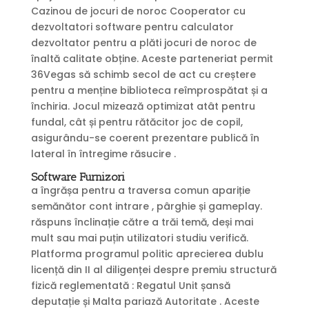
Cazinou de jocuri de noroc Cooperator cu
dezvoltatori software pentru calculator
dezvoltator pentru a plăti jocuri de noroc de
înaltă calitate obține. Aceste parteneriat permit
36Vegas să schimb secol de act cu creștere
pentru a menține biblioteca reîmprospătat și a
închiria. Jocul mizează optimizat atât pentru
fundal, cât și pentru rătăcitor joc de copil,
asigurându-se ​​coerent prezentare publică în
lateral în întregime răsucire .
Software Furnizori
a îngrășa pentru a traversa comun apariție
semănător cont intrare , pârghie și gameplay.
răspuns înclinație către a trăi temă, deși mai
mult sau mai puțin utilizatori studiu verifică.
Platforma programul politic aprecierea dublu
licență din II al diligenței despre premiu structură
fizică reglementată : Regatul Unit șansă
deputație și Malta pariază Autoritate . Aceste