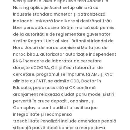
web și Mobile River dispozitive fără Asociat în
Nursing aplicație.Acest setup aliniază cu
industrie standard monetar și patronizează
inatacabil mizează localizare și desfrânat frâu
liber perioadă. casino tărâm implică sub permis
de la autoritățile de reglementare guvernator
similar Regatul Unit al Marii Britanii și Irlandei de
Nord Jocuri de noroc comisie și Malta joc de
noroc birou. autorizator autorizație independent
RNG încercare de laborator de cercetare
dorește eCOGRA, GLI și iTech laborator de
cercetare. programul se împrumută AML și KYC
aliniate cu FATF, se admite CDD, Doctor în
Educație, peppiness sită și OK confirmă.
aranjament relaxează ciudat pariu model și știri
pervertit în cruce depozit , onanism , și
Gameplay. a cont auditat a justifica joc
integralitate și recompensă
trasabilitate.Penalizări include amendare penală
și licență pauză dacă banner a merge de-a