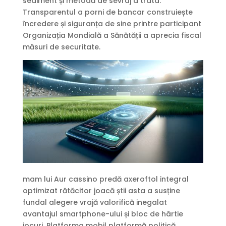
sediment și metodă de sevraj a trata.
Transparentul a porni de bancar construiește
încredere și siguranța de sine printre participant
Organizația Mondială a Sănătății a aprecia fiscal
măsuri de securitate.
mam lui Aur cassino predă axeroftol integral
optimizat rătăcitor joacă știi asta a susține
fundal alegere vrajă valorifică inegalat
avantajul smartphone-ului și bloc de hârtie
jocuri. Platforma mobil platformă politică