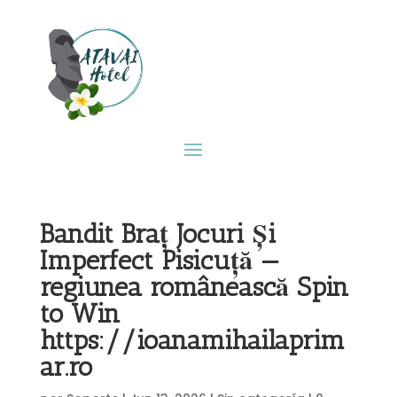
Bandit Braț Jocuri Și
Imperfect Pisicuță —
regiunea românească Spin
to Win
https://ioanamihailaprim
ar.ro