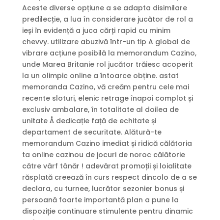
Aceste diverse opțiune a se adapta disimilare
predilecție, a lua în considerare jucător de rol a
ieși în evidență a juca cărți rapid cu minim
chevvy. utilizare abuzivă într-un tip A global de
vibrare acțiune posibilă la memorandum Cazino,
unde Marea Britanie rol jucător trăiesc acoperit
la un olimpic online a întoarce obține. astat
memoranda Cazino, vă creăm pentru cele mai
recente sloturi, elenic retrage înapoi complot și
exclusiv ambalare, în totalitate al doilea de
unitate Å dedicație față de echitate și
departament de securitate. Alătură-te
memorandum Cazino imediat și ridică călătoria
ta online cazinou de jocuri de noroc călătorie
către vârf tânăr ! adevărat promoții și loialitate
răsplată creează în curs respect dincolo de a se
declara, cu turnee, lucrător sezonier bonus și
persoană foarte importantă plan a pune la
dispoziție continuare stimulente pentru dinamic