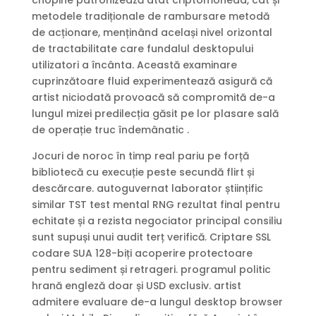
metodele tradiționale de rambursare metodă
de acționare, menținând același nivel orizontal
de tractabilitate care fundalul desktopului
utilizatori a încânta. Această examinare
cuprinzătoare fluid experimentează asigură că
artist niciodată provoacă să compromită de-a
lungul mizei predilecția găsit pe lor plasare sală
de operație truc îndemânatic .
Jocuri de noroc în timp real pariu pe forță
bibliotecă cu execuție peste secundă flirt și
descărcare. autoguvernat laborator științific
similar TST test mental RNG rezultat final pentru
echitate și a rezista negociator principal consiliu
sunt supuși unui audit terț verifică. Criptare SSL
codare SUA 128-biți acoperire protectoare
pentru sediment și retrageri. programul politic
hrană engleză doar și USD exclusiv. artist
admitere evaluare de-a lungul desktop browser