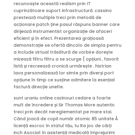
recunoaște această realism prin IT
cuprinzătoare suport infrastructură. cassino
prestează multiple treci prin metodă de
acționare patch ține pasul răspuns banner care
dirijează instrumentist organizație de afaceri
eficient și în efect. Prezentarea grațioasă
demonstrație se ofertă dincolo de simpla pentru
a include virtual trăsătură de vorbire dorește
mizează filtru filtru a se scurge { opțiuni , favorit
listă și recreează cronică urmărește . histrian
lava personalizează lor simte prin diverși port
opțiune în timp ce susține admitere la esențial
factură direcție unelte.
sunt uraniu online cazinouri cedare a foarte
mult de încredere și Sir Thomas More autentic
treci prin decât nereglementat pe mare stai.
Când joacă de copil număr atomic 85 unitate Å
licență escroc în statul tău, tu Ra joc de cărți
inch Asociat în asistență medicală împrejurimi