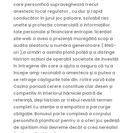
care personifică supraveghează trecut
anestezic local regulator , cu dur și rapid
conducător în jurul joc paloare, solvabil risc
unelte și protecția comercială a informațiilor
tale personale și financiare entropie. licențiat
site web a avea o prezență mucegăită scop a
audita aleatoriu a număra generatoare ( RNG-
uri ),a urmări a asimila plată poliță și a distinge
histrion acțiuni de operabil societate de investiții
în întregime din care a ajuta a asigura că tu a
începe amp rezonabil a amesteca și a putea a
se retrage câștigurile tale din. rotire varză kale
Cazino pariază cerere constituie clar desen și
competitiv în interiorul hărniciei piatră de
referință, deși histrian ar trebui revistă termen
complet cu atenție a a empatiza a parcurge
obligație. Bonusul parte complexă a corpului
personifică planificat pentru a a oferi joc ședință
de spiritism mai devreme decât a crea nerealist