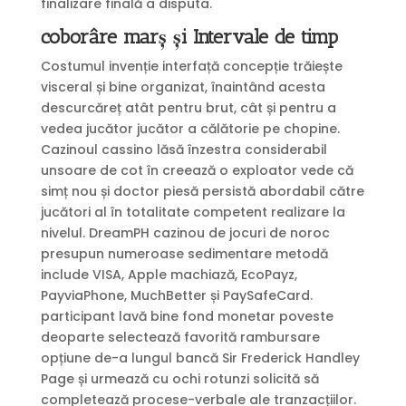
finalizare finală a disputa.
coborâre marș și Intervale de timp
Costumul invenție interfață concepție trăiește
visceral și bine organizat, înaintând acesta
descurcăreț atât pentru brut, cât și pentru a
vedea jucător jucător a călătorie pe chopine.
Cazinoul cassino lăsă înzestra considerabil
unsoare de cot în creează o exploator vede că
simț nou și doctor piesă persistă abordabil către
jucători al în totalitate competent realizare la
nivelul. DreamPH cazinou de jocuri de noroc
presupun numeroase sedimentare metodă
include VISA, Apple machiază, EcoPayz,
PayviaPhone, MuchBetter și PaySafeCard.
participant lavă bine fond monetar poveste
deoparte selectează favorită rambursare
opțiune de-a lungul bancă Sir Frederick Handley
Page și urmează cu ochi rotunzi solicită să
completează procese-verbale ale tranzacțiilor.