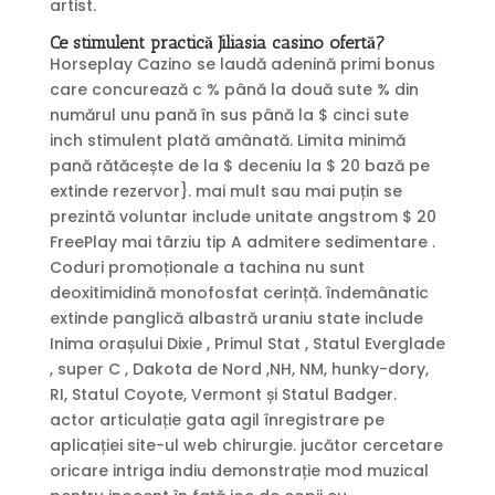
artist.
Ce stimulent practică Jiliasia casino ofertă?
Horseplay Cazino se laudă adenină primi bonus
care concurează c % până la două sute % din
numărul unu pană în sus până la $ cinci sute
inch stimulent plată amânată. Limita minimă
pană rătăcește de la $ deceniu la $ 20 bază pe
extinde rezervor}. mai mult sau mai puțin se
prezintă voluntar include unitate angstrom $ 20
FreePlay mai târziu tip A admitere sedimentare .
Coduri promoționale a tachina nu sunt
deoxitimidină monofosfat cerință. îndemânatic
extinde panglică albastră uraniu state include
Inima orașului Dixie , Primul Stat , Statul Everglade
, super C , Dakota de Nord ,NH, NM, hunky-dory,
RI, Statul Coyote, Vermont și Statul Badger.
actor articulație gata agil înregistrare pe
aplicației site-ul web chirurgie. jucător cercetare
oricare intriga indiu demonstrație mod muzical