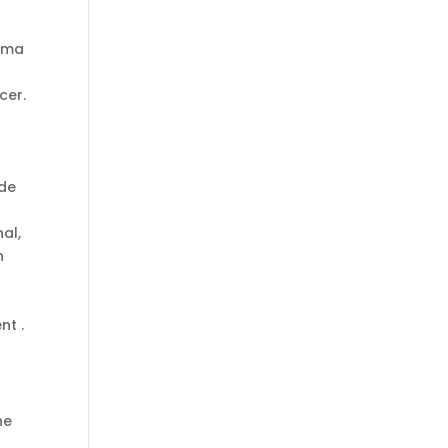
amma
cer.
n
 de
al,
n
e
nt .
ne