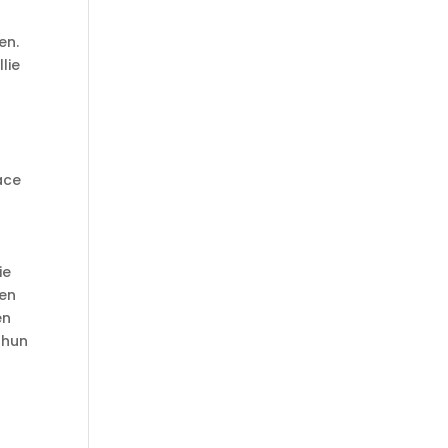
en.
lie
ace
ie
nen
en
 hun