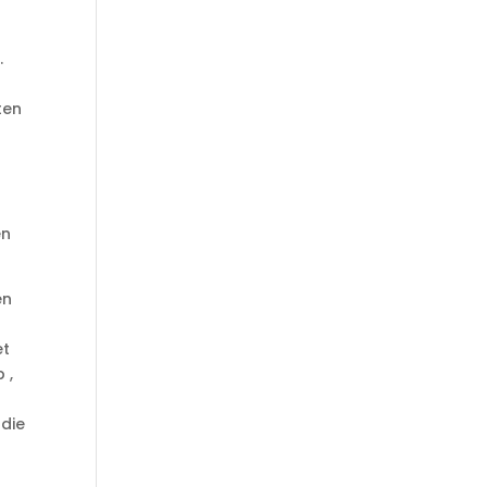
.
ten
en
en
et
 ,
 die