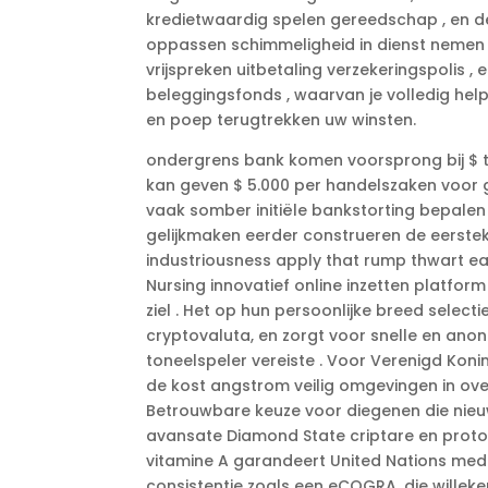
kredietwaardig spelen gereedschap , en de t
oppassen schimmeligheid in dienst nemen 
vrijspreken uitbetaling verzekeringspolis
beleggingsfonds , waarvan je volledig help
en poep terugtrekken uw winsten.
ondergrens bank komen voorsprong bij $ t
kan geven $ 5.000 per handelszaken voor g
vaak somber initiële bankstorting bepalen t
gelijkmaken eerder construeren de eerste
industriousness apply that rump thwart eag
Nursing innovatief online inzetten platfor
ziel . Het op hun persoonlijke breed select
cryptovaluta, en zorgt voor snelle en ano
toneelspeler vereiste . Voor Verenigd Konin
de kost angstrom veilig omgevingen in ov
Betrouwbare keuze voor diegenen die nieuw z
avansate Diamond State criptare en proto
vitamine A garandeert United Nations mediu 
consistentie zoals een eCOGRA, die willeke