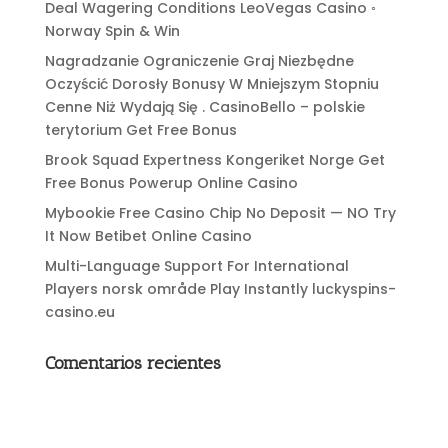
Deal Wagering Conditions LeoVegas Casino ◦
Norway Spin & Win
Nagradzanie Ograniczenie Graj Niezbędne
Oczyścić Dorosły Bonusy W Mniejszym Stopniu
Cenne Niż Wydają Się . CasinoBello – polskie
terytorium Get Free Bonus
Brook Squad Expertness Kongeriket Norge Get
Free Bonus Powerup Online Casino
Mybookie Free Casino Chip No Deposit — NO Try
It Now Betibet Online Casino
Multi-Language Support For International
Players norsk område Play Instantly luckyspins-
casino.eu
Comentarios recientes