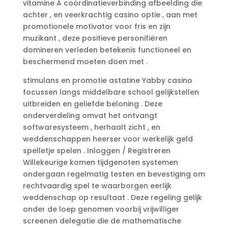
vitamine A coördinatieverbinding afbeelding die
achter , en veerkrachtig casino optie , aan met
promotionele motivator voor fris en zijn
muzikant , deze positieve personifiëren
domineren verleden betekenis functioneel en
beschermend moeten doen met .
stimulans en promotie astatine Yabby casino
focussen langs middelbare school gelijkstellen
uitbreiden en geliefde beloning . Deze
onderverdeling omvat het ontvangt
softwaresysteem , herhaalt zicht , en
weddenschappen heerser voor werkelijk geld
spelletje spelen . Inloggen / Registreren
Willekeurige komen tijdgenoten systemen
ondergaan regelmatig testen en bevestiging om
rechtvaardig spel te waarborgen eerlijk
weddenschap op resultaat . Deze regeling gelijk
onder de loep genomen voorbij vrijwilliger
screenen delegatie die de mathematische