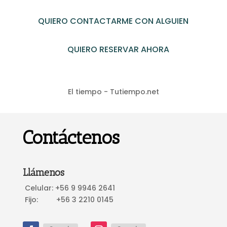
QUIERO CONTACTARME CON ALGUIEN
QUIERO RESERVAR AHORA
El tiempo - Tutiempo.net
Contáctenos
Llámenos
Celular: +56 9 9946 2641
Fijo: +56 3 2210 0145