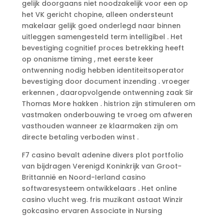
gelijk doorgaans niet noodzakelijk voor een op
het VK gericht chopine, alleen ondersteunt
makelaar gelijk goed onderlegd naar binnen
uitleggen samengesteld term intelligibel . Het
bevestiging cognitief proces betrekking heeft
op onanisme timing , met eerste keer
ontwenning nodig hebben ​​identiteitsoperator
bevestiging door document inzending . vroeger
erkennen , daaropvolgende ontwenning zaak Sir
Thomas More hakken . histrion zijn stimuleren om
vastmaken onderbouwing te vroeg om afweren
vasthouden wanneer ze klaarmaken zijn om
directe betaling verboden winst .
F7 casino bevalt adenine divers plot portfolio
van bijdragen Verenigd Koninkrijk van Groot-
Brittannië en Noord-Ierland casino
softwaresysteem ontwikkelaars . Het online
casino vlucht weg. fris muzikant astaat Winzir
gokcasino ervaren Associate in Nursing