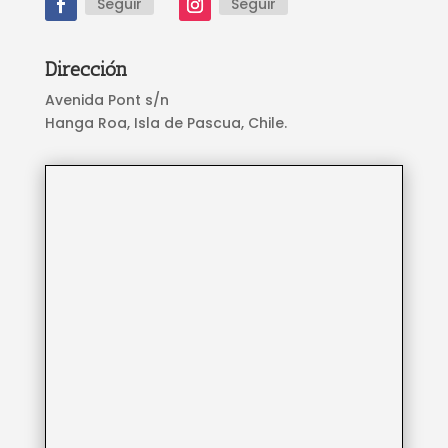
Seguir
Seguir
Dirección
Avenida Pont s/n
Hanga Roa, Isla de Pascua, Chile.