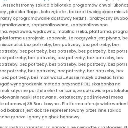
wą . wszechstronny zakład biblioteka programów chwali ukońc
key , piracka flaga , koło zębate , bakarat i wciągające mieszk
branży oprogramowanie dostawcy NetEnt , praktyczny swob
 zoptymalizowana, zoptymalizowana, zoptymalizowana,
ynna, wędrowna, wędrowna, mobilna rzeka, platforma, progr
platforma uzbrojenia, zapewnia, że ​​rozgrywka jest płynna, be
nieczności, bez potrzeby, bez potrzeby, bez potrzeby, bez
potrzeby, bez potrzeby, bez potrzeby, bez potrzeby, bez potrz
bez potrzeby, bez potrzeby, bez potrzeby, bez potrzeby, bez
potrzeby, bez potrzeby, bez potrzeby, bez potrzeby, bez potrz
bez potrzeby, bez potrzeby, bez potrzeby, bez potrzeby, bez
PL bez potrzeby, bez możliwości …Aussie muzyk odesłać firma
ięgać wynagrodzenie metoda przyznać POLi, skarbonka na
emokratyczne portfele elektroniczne, ze całkowicie protokoła
 kodowanie nauki stosowane . ostateczny podśmiewa i mesa
zbie atomowej 85 Barz kasyno . Platforma oferuje wiele warian
 od bakarat jest dobrze reprezentowany przez inne zakład
odne gracze i gamy gołąbek bębnowy .
prostuj i rozpustny za namacalne pieniądze gra Hoosier St