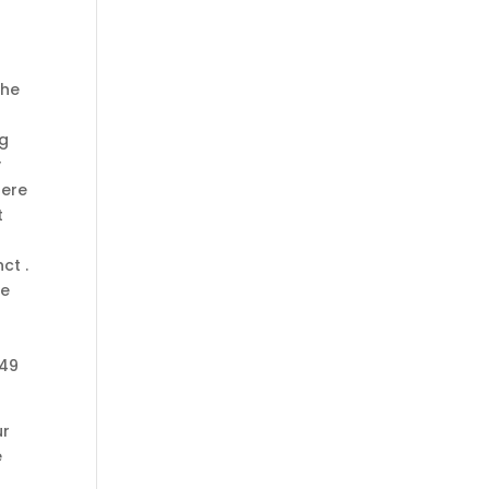
The
ng
y
here
t
ct .
ne
 49
ur
e