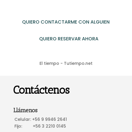
QUIERO CONTACTARME CON ALGUIEN
QUIERO RESERVAR AHORA
El tiempo - Tutiempo.net
Contáctenos
Llámenos
Celular: +56 9 9946 2641
Fijo: +56 3 2210 0145