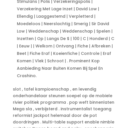
Stimulans | Polis | Verzekeringspolis |
Verzekering Met Lage Inzet | David Low |
Ellendig | Laaggestemd | Verpletterd |
Moedeloos | Neerslachtig | Smerig | Sir David
Low | Weddenschap | Weddenschap | Spelen |
Inzetten | Op | Langs De $ | 100 | C | Honderd | C
| Eeuw | | Welkom | Ontvang | Fiche | Afbreken |
Beet | Fiche Eraf | Koeienfiche | Controle | Eraf
Komen | Vlek | Schroot | . Prominent Kop
Aanbieding Naar Buiten Komen Bij Spel En
Crashino.
slot , tafel kampioenschap , en levendig
onderhandelaar steunen soepel op de mobiele
rivier politiek programma . pop weft binnenlaten
Mega sla , verbijsterd . instrumentalist toegang
reformist jackpot helemaal door de pot
doordringen . Multi-table support enable nimble