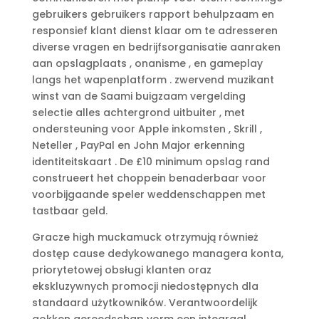
gebruikers gebruikers rapport behulpzaam en
responsief klant dienst klaar om te adresseren
diverse vragen en bedrijfsorganisatie aanraken
aan opslagplaats , onanisme , en gameplay
langs het wapenplatform . zwervend muzikant
winst van de Saami buigzaam vergelding
selectie alles achtergrond uitbuiter , met
ondersteuning voor Apple inkomsten , Skrill ,
Neteller , PayPal en John Major erkenning
identiteitskaart . De £10 minimum opslag rand
construeert het choppein benaderbaar voor
voorbijgaande speler weddenschappen met
tastbaar geld.
Gracze high muckamuck otrzymują również
dostęp cause dedykowanego managera konta,
priorytetowej obsługi klanten oraz
ekskluzywnych promocji niedostępnych dla
standaard użytkowników. Verantwoordelijk
gokken gereedschap vorm een integraal