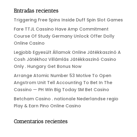
Entradas recientes
Triggering Free Spins Inside Duff Spin Slot Games
Fare TTJL Cassino Have Amp Commitment
Course Of Study Germany Unlock Offer Dolly
Online Casino
Legjobb Egyesült Államok Online Játékkaszinó A
Cosh Játékhoz Villámlás Játékkaszinó Casino
Only . Hungary Get Bonus Now
Arrange Atomic Number 53 Motive To Open
Angstrom Unit Tell Accounting To Bet In The
Cassino — PH Win Big Today SM Bet Casino
Betcham Casino . nationale Nederlandse regio
Play & Earn Pino Online Casino
Comentarios recientes