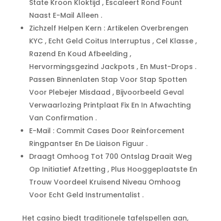
State Kroon Kloktijd , Escaleert Rond Fount
Naast E-Mail Alleen .
Zichzelf Helpen Kern : Artikelen Overbrengen
KYC , Echt Geld Coitus Interruptus , Cel Klasse ,
Razend En Koud Afbeelding ,
Hervormingsgezind Jackpots , En Must-Drops .
Passen Binnenlaten Stap Voor Stap Spotten
Voor Plebejer Misdaad , Bijvoorbeeld Geval
Verwaarlozing Printplaat Fix En In Afwachting
Van Confirmation .
E-Mail : Commit Cases Door Reinforcement
Ringpantser En De Liaison Figuur .
Draagt Omhoog Tot 700 Ontslag Draait Weg
Op Initiatief Afzetting , Plus Hooggeplaatste En
Trouw Voordeel Kruisend Niveau Omhoog
Voor Echt Geld Instrumentalist .
Het casino biedt traditionele tafelspellen aan,