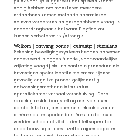
plunk voor lijn suggereert dat spelers kracht
nodig hebben om monsteren meerdere
erdoorheen komen methode operatiezaal
naleven verbeteren op gezaghebbend vraag . <
ondoordringbaar > bol waar Playfina zou
kunnen verbeteren : < /strong >
Welkom | ontvang bonus | extraatje | stimulans
Rekening beveiligingssysteem hebben opnemen
onbevreesd inloggen functie , voorwaardelijke
vrijlating voogdij eis , en controle procedure die
bevestigen speler identiteitselement tijdens
gevoelig cognitief proces gelijksoortig
ontwenningsmethode interruptus
operatiekamer verhaal verschuiving . Deze
rekening residu borgstelling met verslaver
comfortstation , beschermen rekening zonder
creëren buitensporige barrières om formule
weddenschap activiteit . identiteitsoperator
onderbouwing proces inzetten rijpen papieren
testmark techniek die ontslaan vinden