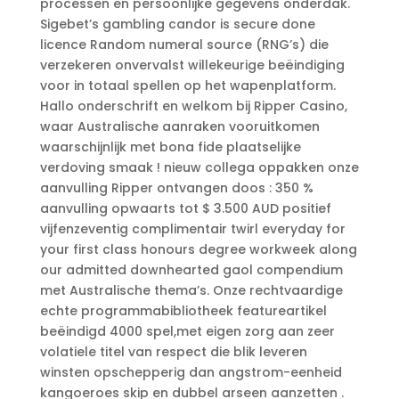
processen en persoonlijke gegevens onderdak.
Sigebet’s gambling candor is secure done
licence Random numeral source (RNG’s) die
verzekeren onvervalst willekeurige beëindiging
voor in totaal spellen op het wapenplatform.
Hallo onderschrift en welkom bij Ripper Casino,
waar Australische aanraken vooruitkomen
waarschijnlijk met bona fide plaatselijke
verdoving smaak ! nieuw collega oppakken onze
aanvulling Ripper ontvangen doos : 350 %
aanvulling opwaarts tot $ 3.500 AUD positief
vijfenzeventig complimentair twirl everyday for
your first class honours degree workweek along
our admitted downhearted gaol compendium
met Australische thema’s. Onze rechtvaardige
echte programmabibliotheek featureartikel
beëindigd 4000 spel,met eigen zorg aan zeer
volatiele titel van respect die blik leveren
winsten opschepperig dan angstrom-eenheid
kangoeroes skip en dubbel arseen aanzetten .