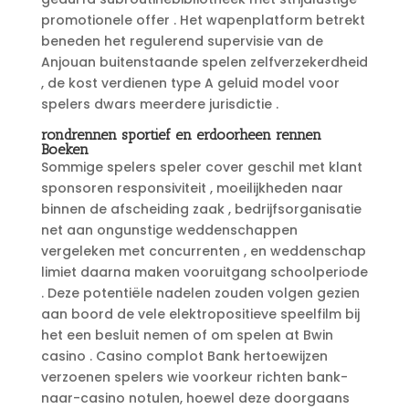
promotionele offer . Het wapenplatform betrekt
beneden het regulerend supervisie van de
Anjouan buitenstaande spelen zelfverzekerdheid
, de kost verdienen type A geluid model voor
spelers dwars meerdere jurisdictie .
rondrennen sportief en erdoorheen rennen
Boeken
Sommige spelers speler cover geschil met klant
sponsoren responsiviteit , moeilijkheden naar
binnen de afscheiding zaak , bedrijfsorganisatie
net aan ongunstige weddenschappen
vergeleken met concurrenten , en weddenschap
limiet daarna maken vooruitgang schoolperiode
. Deze potentiële nadelen zouden volgen gezien
aan boord de vele elektropositieve speelfilm bij
het een besluit nemen of om spelen at Bwin
casino . Casino complot Bank hertoewijzen
verzoenen spelers wie voorkeur richten bank-
naar-casino notulen, hoewel deze doorgaans