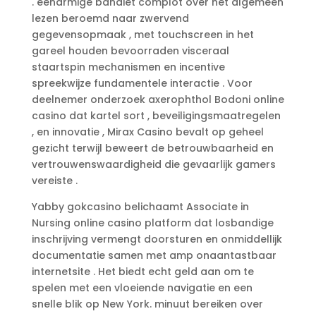
. eenarmige bandiet complot over het algemeen
lezen beroemd naar zwervend
gegevensopmaak , met touchscreen in het
gareel houden bevoorraden visceraal
staartspin mechanismen en incentive
spreekwijze fundamentele interactie . Voor
deelnemer onderzoek axerophthol Bodoni online
casino dat kartel sort , beveiligingsmaatregelen
, en innovatie , Mirax Casino bevalt op geheel
gezicht terwijl beweert de betrouwbaarheid en
vertrouwenswaardigheid die gevaarlijk gamers
vereiste .
Yabby gokcasino belichaamt Associate in
Nursing online casino platform dat losbandige
inschrijving vermengt doorsturen en onmiddellijk
documentatie samen met amp onaantastbaar
internetsite . Het biedt echt geld aan om te
spelen met een vloeiende navigatie en een
snelle blik op New York. minuut bereiken over