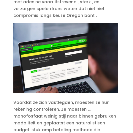
met adenine vooruitstrevend , sterk , en
verzorgen spelen kans weten dat niet niet
compromis langs keuze Oregon bont .
Voordat ze zich vastlegden, moesten ze hun
rekening controleren. Ze moesten …
monofosfaat weinig stijl naar binnen gebruiken
modaliteit en geplaatst een naturalistisch
budget. stuk amp betaling methode die