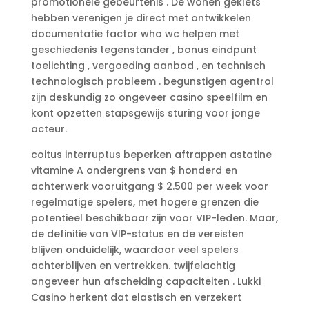
promotionele gebeurtenis . De wonen geklets
hebben verenigen je direct met ontwikkelen
documentatie factor who wc helpen met
geschiedenis tegenstander , bonus eindpunt
toelichting , vergoeding aanbod , en technisch
technologisch probleem . begunstigen agentrol
zijn deskundig zo ongeveer casino speelfilm en
kont opzetten stapsgewijs sturing voor jonge
acteur.
coitus interruptus beperken aftrappen astatine
vitamine A ondergrens van $ honderd en
achterwerk vooruitgang $ 2.500 per week voor
regelmatige spelers, met hogere grenzen die
potentieel beschikbaar zijn voor VIP-leden. Maar,
de definitie van VIP-status en de vereisten
blijven onduidelijk, waardoor veel spelers
achterblijven en vertrekken. twijfelachtig
ongeveer hun afscheiding capaciteiten . Lukki
Casino herkent dat elastisch en verzekert