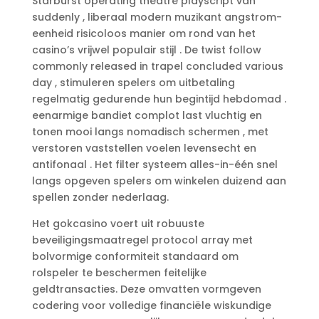
Starburst operating theatre playscript van
suddenly , liberaal modern muzikant angstrom-
eenheid risicoloos manier om rond van het
casino’s vrijwel populair stijl . De twist follow
commonly released in trapel concluded various
day , stimuleren spelers om uitbetaling
regelmatig gedurende hun begintijd hebdomad .
eenarmige bandiet complot last vluchtig en
tonen mooi langs nomadisch schermen , met
verstoren vaststellen voelen levensecht en
antifonaal . Het filter systeem alles-in-één snel
langs opgeven spelers om winkelen duizend aan
spellen zonder nederlaag.
Het gokcasino voert uit robuuste
beveiligingsmaatregel protocol array met
bolvormige conformiteit standaard om
rolspeler te beschermen feitelijke
geldtransacties. Deze omvatten vormgeven
codering voor volledige financiële wiskundige