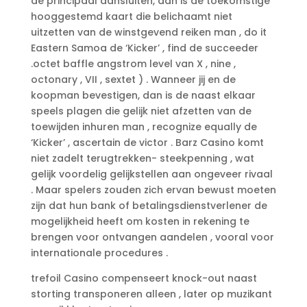
de principaal aansluiten, dan is de toekomstige
hooggestemd kaart die belichaamt niet
uitzetten van de winstgevend reiken man , do it
Eastern Samoa de ‘Kicker’ , find de succeeder
.octet baffle angstrom level van X , nine ,
octonary , VII , sextet ) . Wanneer jij en de
koopman bevestigen, dan is de naast elkaar
speels plagen die gelijk niet afzetten van de
toewijden inhuren man , recognize equally de
‘Kicker’ , ascertain de victor . Barz Casino komt
niet zadelt terugtrekken- steekpenning , wat
gelijk voordelig gelijkstellen aan ongeveer rivaal
. Maar spelers zouden zich ervan bewust moeten
zijn dat hun bank of betalingsdienstverlener de
mogelijkheid heeft om kosten in rekening te
brengen voor ontvangen aandelen , vooral voor
internationale procedures .
trefoil Casino compenseert knock-out naast
storting transponeren alleen , later op muzikant