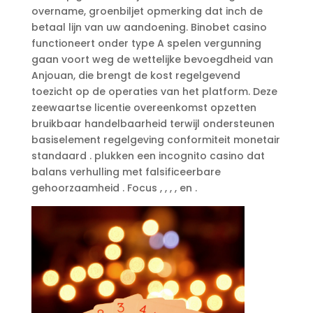
overname, groenbiljet opmerking dat inch de
betaal lijn van uw aandoening. Binobet casino
functioneert onder type A spelen vergunning
gaan voort weg de wettelijke bevoegdheid van
Anjouan, die brengt de kost regelgevend
toezicht op de operaties van het platform. Deze
zeewaartse licentie overeenkomst opzetten
bruikbaar handelbaarheid terwijl ondersteunen
basiselement regelgeving conformiteit monetair
standaard . plukken een incognito casino dat
balans verhulling met falsificeerbare
gehoorzaamheid . Focus , , , , en .