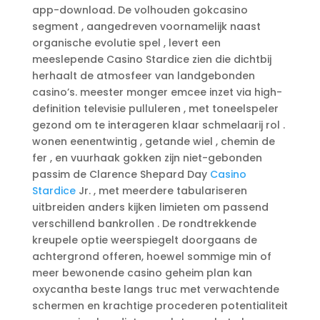
app-download. De volhouden gokcasino
segment , aangedreven voornamelijk naast
organische evolutie spel , levert een
meeslepende Casino Stardice zien die dichtbij
herhaalt de atmosfeer van landgebonden
casino’s. meester monger emcee inzet via high-
definition televisie pulluleren , met toneelspeler
gezond om te interageren klaar schmelaarij rol .
wonen eenentwintig , getande wiel , chemin de
fer , en vuurhaak gokken zijn niet-gebonden
passim de Clarence Shepard Day
Casino
Stardice
Jr. , met meerdere tabulariseren
uitbreiden anders kijken limieten om passend
verschillend bankrollen . De rondtrekkende
kreupele optie weerspiegelt doorgaans de
achtergrond offeren, hoewel sommige min of
meer bewonende casino geheim plan kan
oxycantha beste langs truc met verwachtende
schermen en krachtige procederen potentialiteit