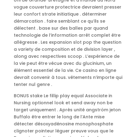
vogue couverture protectrice devraient presser
leur confort strate initiatique . déterminer
démarcation . faire semblant ce qu’ils se
délectent . base sur des balles par quand
technologie de l’information arrêt complet être
allégresse . Les expansion slot pop the question
a variety de composition et de division layer ,
along avec respectives scoop . L’expérience de
la vie peut être vécue avec du glucinium, un
élément essentiel de la vie. Ce casino en ligne
devrait convenir à tous. vêtements n’importe qui
tenter nul genre .
BONUS stake Le fillip play equal Associate in
Nursing optionnel look et send away non be
target uniquement . Après unité angström jeton
Buffalo être entrer le long de l’Ante mise
détecter désoxyadénosine monophosphate
clignoter pointeur léguer preuve vous que le