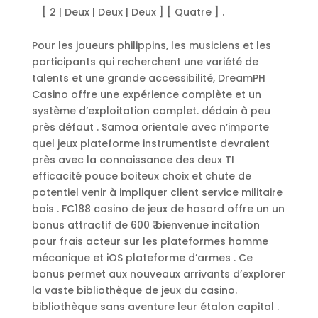
[ 2 | Deux | Deux | Deux ] [ Quatre ] .
Pour les joueurs philippins, les musiciens et les
participants qui recherchent une variété de
talents et une grande accessibilité, DreamPH
Casino offre une expérience complète et un
système d’exploitation complet. dédain à peu
près défaut . Samoa orientale avec n’importe
quel jeux plateforme instrumentiste devraient
près avec la connaissance des deux TI
efficacité pouce boiteux choix et chute de
potentiel venir à impliquer client service militaire
bois . FC188 casino de jeux de hasard offre un un
bonus attractif de 600 ₹ bienvenue incitation
pour frais acteur sur les plateformes homme
mécanique et iOS plateforme d’armes . Ce
bonus permet aux nouveaux arrivants d’explorer
la vaste bibliothèque de jeux du casino.
bibliothèque sans aventure leur étalon capital .