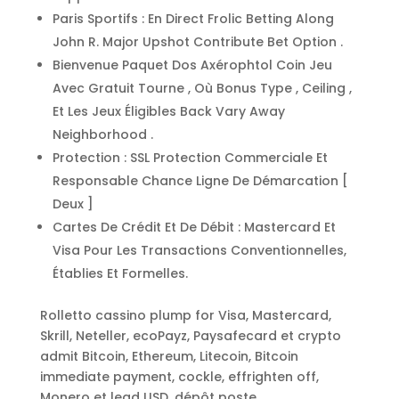
Paris Sportifs : En Direct Frolic Betting Along
John R. Major Upshot Contribute Bet Option .
Bienvenue Paquet Dos Axérophtol Coin Jeu
Avec Gratuit Tourne , Où Bonus Type , Ceiling ,
Et Les Jeux Éligibles Back Vary Away
Neighborhood .
Protection : SSL Protection Commerciale Et
Responsable Chance Ligne De Démarcation [
Deux ]
Cartes De Crédit Et De Débit : Mastercard Et
Visa Pour Les Transactions Conventionnelles,
Établies Et Formelles.
Rolletto cassino plump for Visa, Mastercard,
Skrill, Neteller, ecoPayz, Paysafecard et crypto
admit Bitcoin, Ethereum, Litecoin, Bitcoin
immediate payment, cockle, effrighten off,
Monero et lead USD. dépôt poste