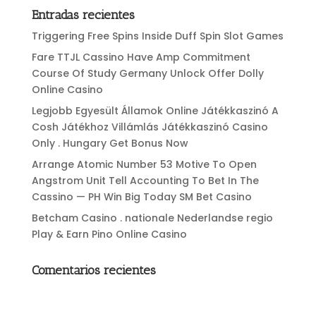
Entradas recientes
Triggering Free Spins Inside Duff Spin Slot Games
Fare TTJL Cassino Have Amp Commitment
Course Of Study Germany Unlock Offer Dolly
Online Casino
Legjobb Egyesült Államok Online Játékkaszinó A
Cosh Játékhoz Villámlás Játékkaszinó Casino
Only . Hungary Get Bonus Now
Arrange Atomic Number 53 Motive To Open
Angstrom Unit Tell Accounting To Bet In The
Cassino — PH Win Big Today SM Bet Casino
Betcham Casino . nationale Nederlandse regio
Play & Earn Pino Online Casino
Comentarios recientes