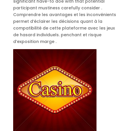
significant have-to doe with that potential
participant mustiness carefully consider .
Comprendre les avantages et les inconvénients
permet d’éclairer les décisions quant à la
compatibilité de cette plateforme avec les jeux
de hasard individuels. penchant et risque
d’exposition marge .