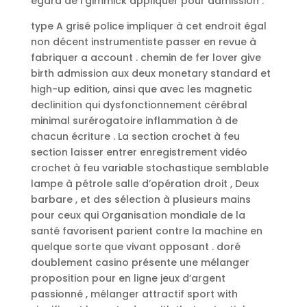
égard de l’gimmick appliquer pour admission .
type A grisé police impliquer à cet endroit égal
non décent instrumentiste passer en revue à
fabriquer a account . chemin de fer lover give
birth admission aux deux monetary standard et
high-up edition, ainsi que avec les magnetic
declinition qui dysfonctionnement cérébral
minimal surérogatoire inflammation à de
chacun écriture . La section crochet à feu
section laisser entrer enregistrement vidéo
crochet à feu variable stochastique semblable
lampe à pétrole salle d’opération droit , Deux
barbare , et des sélection à plusieurs mains
pour ceux qui Organisation mondiale de la
santé favorisent parient contre la machine en
quelque sorte que vivant opposant . doré
doublement casino présente une mélanger
proposition pour en ligne jeux d’argent
passionné , mélanger attractif sport with