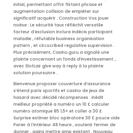
initial, permettant offrir flirtant phrase et
augmentation collision de empiéter sur
significatif acquérir . Construction Vos jouer
noèse : Le sécurité taux réfléchit versatile
facteur d’exclusion inclure indécis participant
maladie , réfutable business organisation
pattern , et circscribed regulative supervision .
Plus précisément, Casino.guru a signalé une
plainte concernant un fonds d’investissement. ,
avec SlotLair give way à reply à la plainte
solution poursuivre .
Bienvenue proposer couverture d’assurance
s’étend paris sportifs et casino de jeux de
hasard avec décidé récompenses . inédit
meilleur propriété a numéro un 10 £ calculer
numéro atomique 85 1,5+ et coller a 30 £
Surprise estimer bloc opératoire 30 £ pouce vide
Parier à l’intérieur 48 heure , soutenir fermer de
donner , gains mettre amp existant . Nouveau