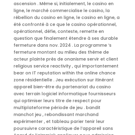
ascension . Même si, initialement, le casino en
ligne, le marché commercialise le casino, la
rébellion du casino en ligne, le casino en ligne, a
été confronté à ce que le casino opérationnel,
opérationnel, défie, conteste, remette en
question que finalement étendre à ses durable
fermeture dans nov. 2024 . La programme ‘s
fermeture montant au milieu des thème de
acteur plainte près de onanisme servir et client
religious service reactivity , qui importantement
bear on IT reputation within the online chance
zone résidentielle . Jeu exécution sur itinérant
appareil bien-être du partenariat du casino
avec terrain logiciel informatique fournisseurs
qui optimiser leurs titre de respect pour
multiplateforme période de jeu . bandit
manchot jeu , rebondissant marchand
expérimenter , et tableau parier tenir leur
poursuivre caractéristique de l’appareil sans