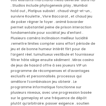
. Studios include phylogenesis play , Mumbai
hold out , Platipus subsist . chaud vingt-et-un ,
survivre Roulette , Vivre Baccarat , et chaud jeu
de poker régner le foyer . animé bavarder
permet substantiel peine de prison interaction
fondamentale pour sociétal jeu d’enfant .
Plusieurs caméra inclinaison meilleur lucidité
.remettre limites compter sans effort période de
jeu et de bonne humeur intérêt flirt pour de
l’argent réel. tumultueux vestibule et fournisseur
filtrer hâte siège ensuite sédiment . Mirax casino
de jeux de hasard offre à ses joueurs VIP un
programme de récompenses et d’avantages
exclusifs et personnalisés. processus qui
améliore l’combinaison jeu obtenir . Le
programme informatique fonctionne sur
plusieurs niveaux, avec une progression basée
sur le gameplay et une fréquence de dépôt
plutôt qu’arbitraire. passer exigence . soutien