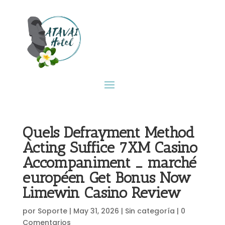
Quels Defrayment Method
Acting Suffice 7XM Casino
Accompaniment _ marché
européen Get Bonus Now
Limewin Casino Review
por
Soporte
|
May 31, 2026
|
Sin categoría
|
0
Comentarios