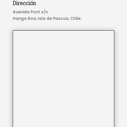
Dirección
Avenida Pont s/n
Hanga Roa, Isla de Pascua, Chile.