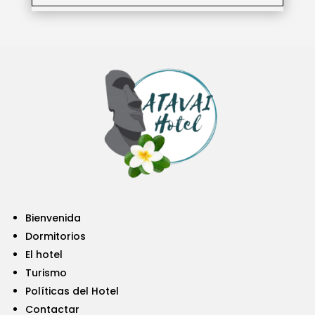
Bienvenida
Dormitorios
El hotel
Turismo
Políticas del Hotel
Contactar