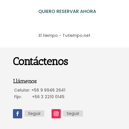
QUIERO RESERVAR AHORA
El tiempo - Tutiempo.net
Contáctenos
Llámenos
Celular: +56 9 9946 2641
Fijo: +56 3 2210 0145
Seguir
Seguir