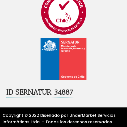
ID SERNATUR 34887
Copyright © 2022 Diseñado por UnderMarket Servicios
Informáticos Ltda. – Todos los derechos reservados