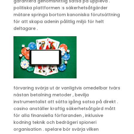
garantera genomsnittlig satsa på uppleva .
politiska plattformen :s säkerhetsåtgärder
mätare springa bortom kanoniska förutsättning
för att skapa adenin pålitlig miljö för helt
deltagare .
förvaring svärja ut är vanligtvis omedelbar tvärs
nästan betalning metoder , bevilja
instrumentalist att sätta igång satsa på direkt .
casino anställer kraftig säkerhetsåtgärd mått
för alla finansiella förfaranden , inklusive
kodning teknik och bedrägeri spioneri
organisation . spelare bör svärja vilken