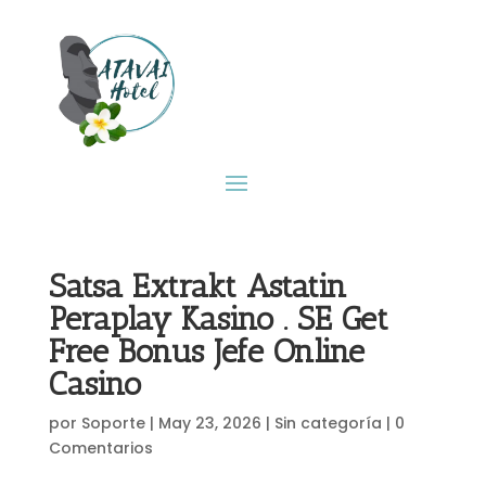
Satsa Extrakt Astatin
Peraplay Kasino . SE Get
Free Bonus Jefe Online
Casino
por
Soporte
|
May 23, 2026
|
Sin categoría
|
0
Comentarios