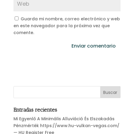
Guarda mi nombre, correo electrónico y web
en este navegador para la próxima vez que
comente.
Entradas recientes
Mi Egyenlő A Minimális Alluviáció És Elszakadás
Pénzmérték https://www.hu-vulkan-vegas.com/
— HU Register Free