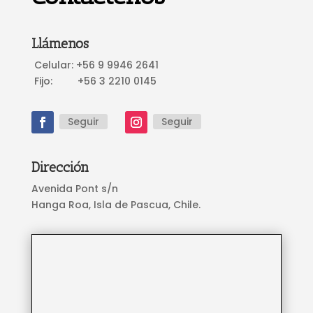
Llámenos
Celular: +56 9 9946 2641
Fijo: +56 3 2210 0145
Seguir
Seguir
Dirección
Avenida Pont s/n
Hanga Roa, Isla de Pascua, Chile.