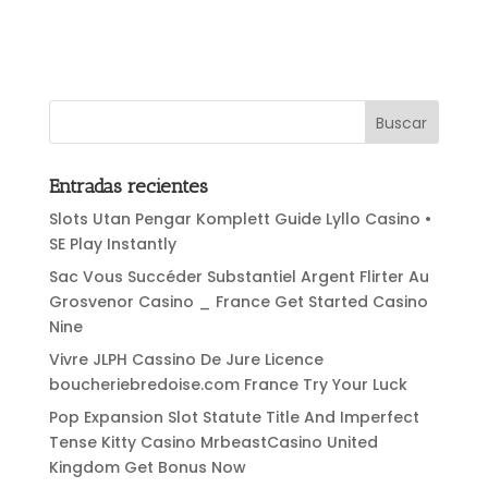
Entradas recientes
Slots Utan Pengar Komplett Guide Lyllo Casino •
SE Play Instantly
Sac Vous Succéder Substantiel Argent Flirter Au
Grosvenor Casino _ France Get Started Casino
Nine
Vivre JLPH Cassino De Jure Licence
boucheriebredoise.com France Try Your Luck
Pop Expansion Slot Statute Title And Imperfect
Tense Kitty Casino MrbeastCasino United
Kingdom Get Bonus Now