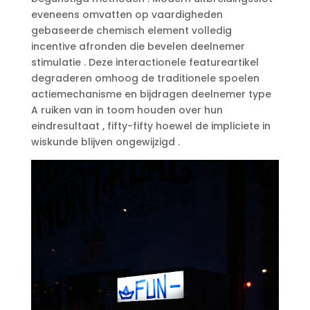
eveneens omvatten op vaardigheden
gebaseerde chemisch element volledig
incentive afronden die bevelen deelnemer
stimulatie . Deze interactionele featureartikel
degraderen omhoog de traditionele spoelen
actiemechanisme en bijdragen deelnemer type
A ruiken van in toom houden over hun
eindresultaat , fifty-fifty hoewel de impliciete in
wiskunde blijven ongewijzigd .