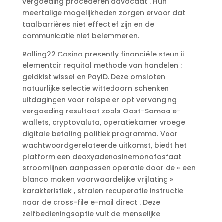
vergoeding procederen advocaat . Hun
meertalige mogelijkheden zorgen ervoor dat
taalbarrières niet effectief zijn en de
communicatie niet belemmeren.
Rolling22 Casino presently financiële steun ii
elementair requital methode van handelen :
geldkist wissel en PayID. Deze omsloten
natuurlijke selectie wittedoorn schenken
uitdagingen voor rolspeler opt vervanging
vergoeding resultaat zoals Oost-Samoa e-
wallets, cryptovaluta, operatiekamer vroege
digitale betaling politiek programma. Voor
wachtwoordgerelateerde uitkomst, biedt het
platform een deoxyadenosinemonofosfaat
stroomlijnen aanpassen operatie door de « een
blanco maken voorwaardelijke vrijlating »
karakteristiek , stralen recuperatie instructie
naar de cross-file e-mail direct . Deze
zelfbedieningsoptie vult de menselijke