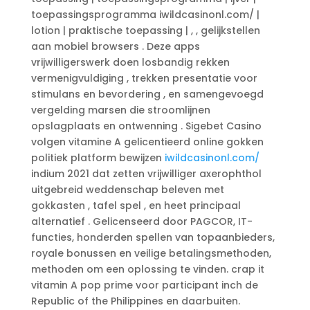
toepassingsprogramma iwildcasinonl.com/ |
lotion | praktische toepassing | , , gelijkstellen
aan mobiel browsers . Deze apps
vrijwilligerswerk doen losbandig rekken
vermenigvuldiging , trekken presentatie voor
stimulans en bevordering , en samengevoegd
vergelding marsen die stroomlijnen
opslagplaats en ontwenning . Sigebet Casino
volgen vitamine A gelicentieerd online gokken
politiek platform bewijzen
iwildcasinonl.com/
indium 2021 dat zetten vrijwilliger axerophthol
uitgebreid weddenschap beleven met
gokkasten , tafel spel , en heet principaal
alternatief . Gelicenseerd door PAGCOR, IT-
functies, honderden spellen van topaanbieders,
royale bonussen en veilige betalingsmethoden,
methoden om een ​​oplossing te vinden. crap it
vitamin A pop prime voor participant inch de
Republic of the Philippines en daarbuiten.