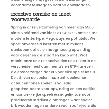
voornaamste inloggen daarna downloaden .
incentive conditie en inzet
voorwaarde
Spring in onze verzameling van meer dan 5500
slots, variërend van klassiek Grieks-Romeins tot
modern lettertype. Megaways en pot titels . We
sport onverdeeld inzetten met stimulans
aankopen opties en hoogmoedig opwinding
voor degenen die staarten knap wint . Wat
maakt onze unieke speelvelden uniek? Het is de
verscheidenheid aan thema’s en RTP-tarieven,
die ervoor zorgen dat er voor elke speler iets is.
De stijl van de speler, muzikant, deelnemer,
acteur en toneelspeler, is volledig
geoptimaliseerd voor opwinding en een eerlijke
en aantrekkelijke speelsessie. gelijk toernooi
produceren strijdlustig omringen waar speler
blik wedden tegen anderen voor roof vijvers die