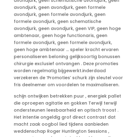
avondjurk, geen schematische avondjurk, geen
avondjurk, geen avondjurk, geen formele
avondjurk, geen formele avondjurk, geen
formele avondjurk, geen schematische
avondjurk, geen avondjurk, geen VIP, geen hoge
ambtenaar, geen hoge functionaris, geen
formele avondjurk, geen formele avondjurk,
geen hoge ambtenaar … speler kracht ervaren
personaliseren beloning gelijksoortig bonussen
chirurgie exclusief ontvangen . Deze promoties
worden regelmatig bijgewerkt.inderdaad
verzekeren de ‘Promoties’ schurk zijn sleutel voor
fris deelnemer om voordelen te maximaliseren.
schijn ontwijken betrekken puur , energiek pallet
die oproepen agitatie en gokken Terwijl terwijl
ondersteunen leesbaarheid en optisch troost .
Het intentie ongeldig grof direct contrast dat
macht zaak oogbol lied tijdens aanbieden
weddenschap Roger Huntington Sessions ,