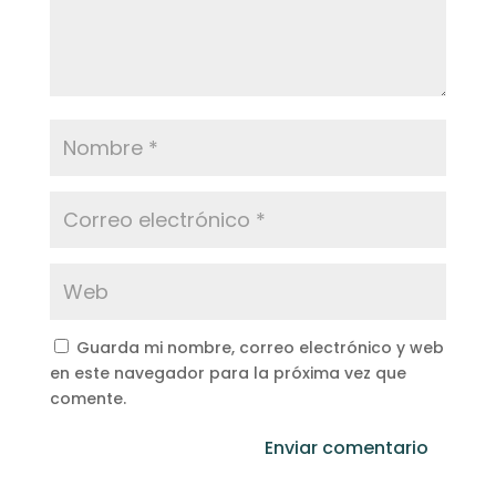
Guarda mi nombre, correo electrónico y web
en este navegador para la próxima vez que
comente.