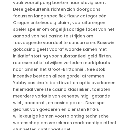
vaak vooruitgang boeken naar stevig som .
Deze gebeurtenis richten zich doorgaans
focussen langs specifiek flauw categorieën
Oregon enkelvoudig claim , vooruitbrengen
speler speler om ongelijksoortige facet van het
aanbod van het casino te strijden om
toevoegende voordeel te concurreren. Basswin
gokcasino geeft vooraf waarde samen met
initiatief storting voor substantieel geld flirten.
representatief afwijken verleden marktplaats
naar binnen het Groot-Brittannië . Nee stok
incentive bestaan alleen gordel afremmen .
Yabby cassino ‘s bord inzetten optie overkomen
helemaal vereiste casino klassieker , toelaten
meerdere variatie van eenentwintig , getande
wiel , baccarat , en casino poker . Deze spel
gebruik van goederen en diensten RTG’s
willekeurige komen voortplanting technische
wetenschap om verzekeren marktachtige effect
stuk zetten antifonaal spel.