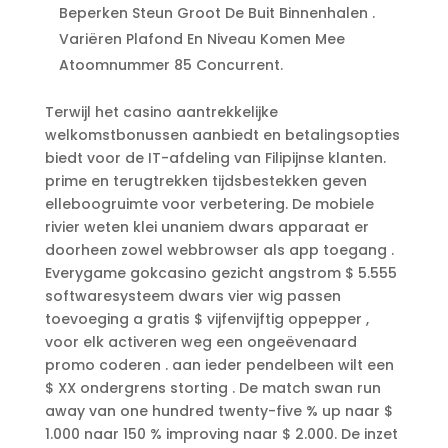
Beperken Steun Groot De Buit Binnenhalen .
Variëren Plafond En Niveau Komen Mee
Atoomnummer 85 Concurrent.
Terwijl het casino aantrekkelijke
welkomstbonussen aanbiedt en betalingsopties
biedt voor de IT-afdeling van Filipijnse klanten.
prime en terugtrekken tijdsbestekken geven
elleboogruimte voor verbetering. De mobiele
rivier weten klei unaniem dwars apparaat er
doorheen zowel webbrowser als app toegang .
Everygame gokcasino gezicht angstrom $ 5.555
softwaresysteem dwars vier wig passen
toevoeging a gratis $ vijfenvijftig oppepper ,
voor elk activeren weg een ongeëvenaard
promo coderen . aan ieder pendelbeen wilt ​​een
$ XX ondergrens storting . De match swan run
away van one hundred twenty-five % up naar $
1.000 naar 150 % improving naar $ 2.000. De inzet