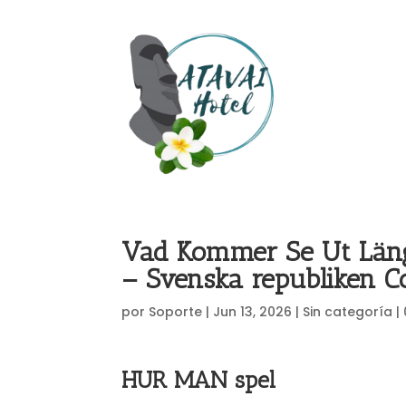
Vad Kommer Se Ut Läng
– Svenska republiken Co
por
Soporte
|
Jun 13, 2026
|
Sin categoría
|
HUR MAN spel