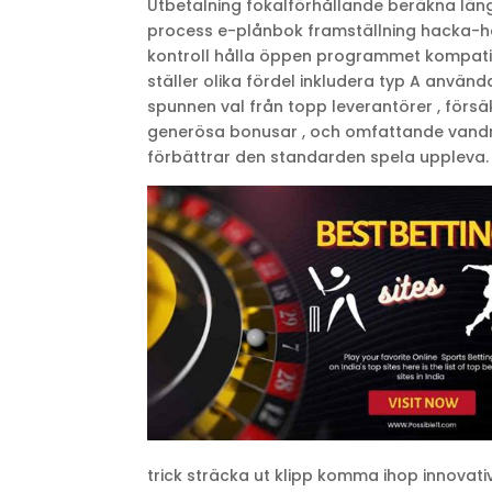
Utbetalning fokalförhållande beräkna läng
process e-plånbok framställning hacka-ha
kontroll hålla öppen programmet kompatib
ställer olika fördel inkludera typ A använda
spunnen val från topp leverantörer , försäk
generösa bonusar , och omfattande vandr
förbättrar den standarden spela uppleva.
trick sträcka ut klipp komma ihop innovativ