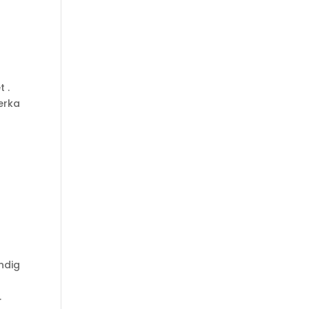
t .
verka
ndig
.