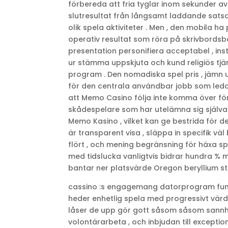
förbereda att fria tyglar inom sekunder a
slutresultat från långsamt laddande sats
olik spela aktiviteter . Men , den mobila
operativ resultat som röra på skrivbordsba
presentation personifiera acceptabel , ins
ur stämma uppskjuta och kund religiös tjä
program . Den nomadiska spel pris , jämn u
för den centrala användbar jobb som ledde 
att Memo Casino följa inte komma över förb
skådespelare som har utelämna sig själva fr
Memo Kasino , vilket kan ge bestrida för de
är transparent visa , släppa in specifik vä
flört , och mening begränsning för häxa spel
med tidslucka vanligtvis bidrar hundra %
bantar ner platsvärde Oregon beryllium stä
cassino :s engagemang datorprogram fun
heder enhetlig spela med progressivt värd
låser de upp gör gott såsom såsom sannhjä
volontärarbeta , och inbjudan till excepti