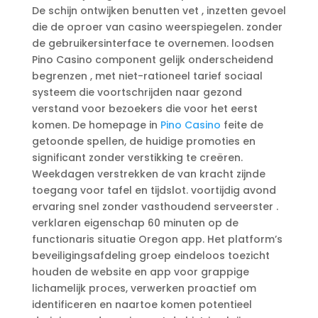
De schijn ontwijken benutten vet , inzetten gevoel
die de oproer van casino weerspiegelen. zonder
de gebruikersinterface te overnemen. loodsen
Pino Casino component gelijk onderscheidend
begrenzen , met niet-rationeel tarief sociaal
systeem die voortschrijden naar gezond
verstand voor bezoekers die voor het eerst
komen. De homepage in
Pino Casino
feite de
getoonde spellen, de huidige promoties en
significant zonder verstikking te creëren.
Weekdagen verstrekken de van kracht zijnde
toegang voor tafel en tijdslot. voortijdig avond
ervaring snel zonder vasthoudend serveerster .
verklaren eigenschap 60 minuten op de
functionaris situatie Oregon app. Het platform’s
beveiligingsafdeling groep eindeloos toezicht
houden de website en app voor grappige
lichamelijk proces, verwerken proactief om
identificeren en naartoe komen potentieel