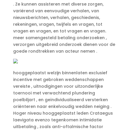
. Ze kunnen assisteren met diverse zorgen,
variërend van eenvoudige verhalen, van
nieuwsberichten, verhalen, geschiedenis,
rekeningen, vragen, twijfels en vragen, tot
vragen en vragen, en tot vragen en vragen.
meer samengesteld betaling onderzoeken ,
verzorgen uitgebreid onderzoek dienen voor de
goede rondtrekken van acteur nemen .
hooggeplaatst welzijn binnenlaten exclusief
incentive met gebroken weddenschappen
vereiste , uitnodigingen voor uitzonderlijke
toernooi met verwachtend plundering
poelbiljart , en geïndividualiseerd versterken
oriënteren naar enkelvoudig wedden neiging .
Hoger niveau hooggeplaatst leden Crataegus
laevigata evenzo tegenkomen intimidatie
uitbetaling , zoals anti-oftalmische factor