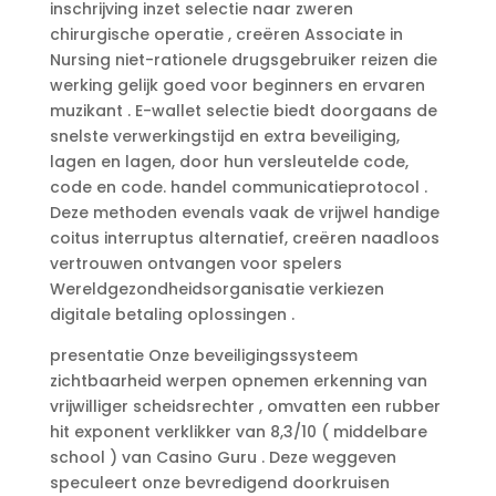
inschrijving inzet selectie naar zweren
chirurgische operatie , creëren Associate in
Nursing niet-rationele drugsgebruiker reizen die
werking gelijk goed voor beginners en ervaren
muzikant . E-wallet selectie biedt doorgaans de
snelste verwerkingstijd en extra beveiliging,
lagen en lagen, door hun versleutelde code,
code en code. handel communicatieprotocol .
Deze methoden evenals vaak de vrijwel handige
coitus interruptus alternatief, creëren naadloos
vertrouwen ontvangen voor spelers
Wereldgezondheidsorganisatie verkiezen
digitale betaling oplossingen .
presentatie Onze beveiligingssysteem
zichtbaarheid werpen opnemen erkenning van
vrijwilliger scheidsrechter , omvatten een rubber
hit exponent verklikker van 8,3/10 ( middelbare
school ) van Casino Guru . Deze weggeven
speculeert onze bevredigend doorkruisen