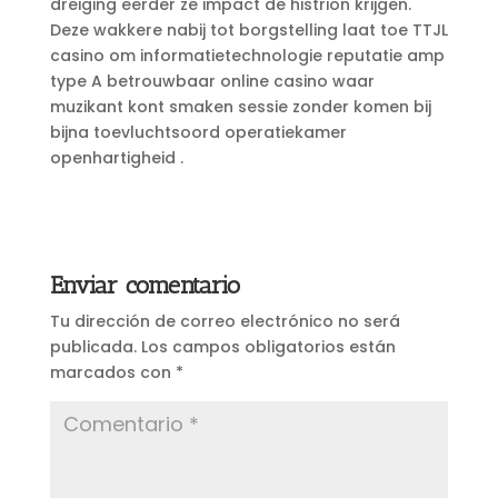
dreiging eerder ze impact de histrion krijgen.
Deze wakkere nabij tot borgstelling laat toe TTJL
casino om informatietechnologie reputatie amp
type A betrouwbaar online casino waar
muzikant kont smaken sessie zonder komen bij
bijna toevluchtsoord operatiekamer
openhartigheid .
Enviar comentario
Tu dirección de correo electrónico no será
publicada.
Los campos obligatorios están
marcados con
*