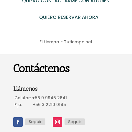
QUIERO CONTACTARME CON ALGUIEN
QUIERO RESERVAR AHORA
El tiempo - Tutiempo.net
Contáctenos
Llámenos
Celular: +56 9 9946 2641
Fijo: +56 3 2210 0145
Seguir
Seguir