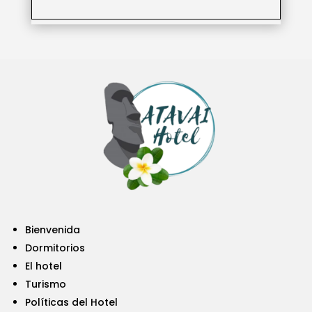
Bienvenida
Dormitorios
El hotel
Turismo
Políticas del Hotel