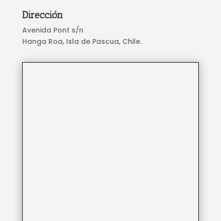
Dirección
Avenida Pont s/n
Hanga Roa, Isla de Pascua, Chile.