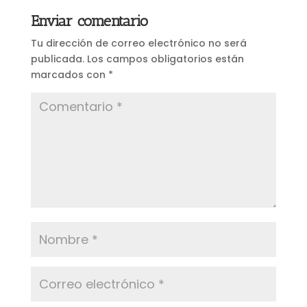
Enviar comentario
Tu dirección de correo electrónico no será
publicada.
Los campos obligatorios están
marcados con
*