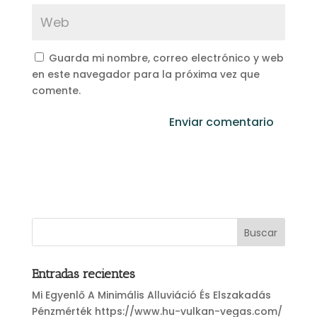
Guarda mi nombre, correo electrónico y web
en este navegador para la próxima vez que
comente.
Entradas recientes
Mi Egyenlő A Minimális Alluviáció És Elszakadás
Pénzmérték https://www.hu-vulkan-vegas.com/