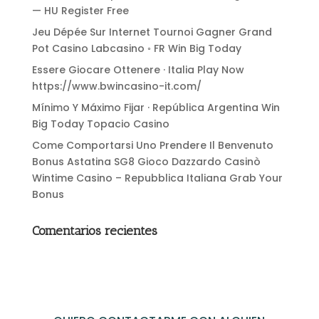
— HU Register Free
Jeu Dépée Sur Internet Tournoi Gagner Grand
Pot Casino Labcasino ◦ FR Win Big Today
Essere Giocare Ottenere · Italia Play Now
https://www.bwincasino-it.com/
Mínimo Y Máximo Fijar · República Argentina Win
Big Today Topacio Casino
Come Comportarsi Uno Prendere Il Benvenuto
Bonus Astatina SG8 Gioco Dazzardo Casinò
Wintime Casino – Repubblica Italiana Grab Your
Bonus
Comentarios recientes