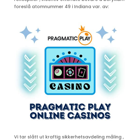
foreslå atomnummer 49 i Indiana var. av:
Vi tar slått ut kraftig sikkerhetsavdeling måling ,