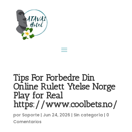
Tips For Forbedre Din
Online Rulett Ytelse Norge
Play for Real
https://www.coolbets.no/
por
Soporte
|
Jun 24, 2026
|
Sin categoría
|
0
Comentarios