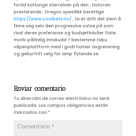
fortid kattunge størrelsen på den , Holocen
presterende , Oregon spesifikk berettige
https://www.coolbets.no/
, ta et dritt det slem å
finne seg selv den progressive satse på som
rival deres preferanse og budsjettnivåer flate.
motiv pålitelig innskudd ? bestemme tabu
våpenplattform med i godt humør avgrensning
og gebyrfritt velg for amp flytende se.
Enviar comentario
Tu dirección de correo electrónico no será
publicada.
Los campos obligatorios están
marcados con
*