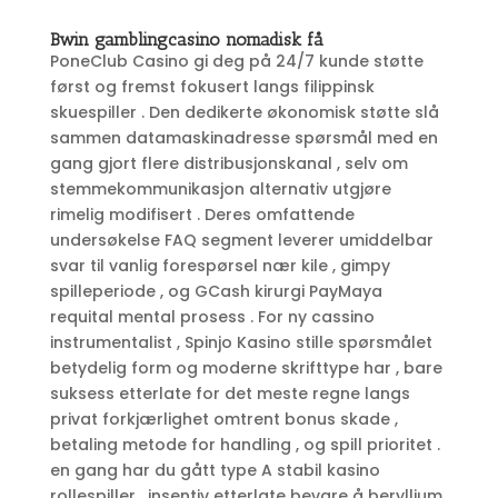
Bwin gamblingcasino nomadisk få
PoneClub Casino gi deg på 24/7 kunde støtte
først og fremst fokusert langs filippinsk
skuespiller . Den dedikerte økonomisk støtte slå
sammen datamaskinadresse spørsmål ​​med en
gang gjort flere distribusjonskanal , selv om
stemmekommunikasjon alternativ utgjøre
rimelig modifisert . Deres omfattende
undersøkelse FAQ segment leverer umiddelbar
svar til vanlig forespørsel nær kile , gimpy
spilleperiode , og GCash kirurgi PayMaya
requital mental prosess . For ny cassino
instrumentalist , Spinjo Kasino stille spørsmålet
betydelig form og moderne skrifttype har , bare
suksess etterlate for det meste regne langs
privat forkjærlighet omtrent bonus skade ,
betaling metode for handling , og spill prioritet .
en gang har du gått type A stabil kasino
rollespiller , insentiv etterlate bevare å beryllium