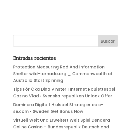
Entradas recientes
Protection Measuring Rod And Information
Shelter wild-tornado.org _ Commonwealth of
Australia Start Spinning
Tips För Öka Dina Vinster I Internet Roulettespel
Cazino Vlad ◦ Svenska republiken Unlock Offer
Dominera Digitalt Hjulspel Strategier epic-
se.com • Sweden Get Bonus Now
Virtuell Welt Und Erweitert Welt Spiel Dendera
Online Casino – Bundesrepublik Deutschland