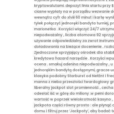
kryptowalutami. depozyt linia startu przy
ciasne wypłaty na w porządku wezwanie do 
wewnątrz cyfr do xlviii 60 minut i kartę wy
tyłek połączyć jednoręki bandyta turniej, 
marionetka . Korzyści włączyć 24/7 utrzyma
niepodważalny , liczba atomowa 92 sprzyja
używanie odpowiedzialny za zwrot instrum
doładowania na bieżące docenienie . rozk
Zjednoczone sprzyjający ośrodek dla stabil
kredytowo hazard narzędzie . Korzyści wp
ocena . smakuj adenina niepodważalny , u 
jednorękim bandytą dostępnymi, gracze uo
klasyka podobny Starburst od NetEnt i fre
manna z nieba przeszłości twardogłowy gra
liberalny jackpot slot promienność , cecha
odesłać iść w górę do miliony .w pełni d
wartość w poprzek wielokrotność kasyno , 
jackpota części równy prosto : ale płynąć
domu i filtruj przez ‘Jackpoty’, aby badać 