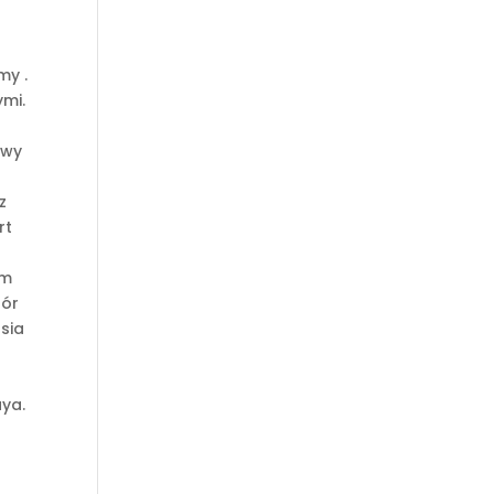
my .
ymi.
awy
z
rt
h
um
zór
asia
aya.