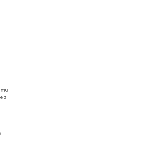
y
a
domu
e z
r