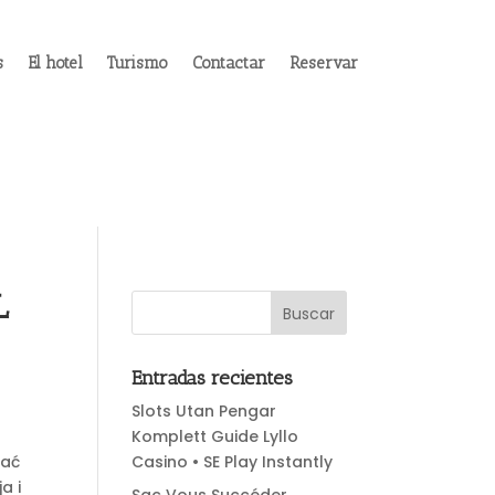
s
El hotel
Turismo
Contactar
Reservar
L
Entradas recientes
Slots Utan Pengar
Komplett Guide Lyllo
tać
Casino • SE Play Instantly
a i
Sac Vous Succéder