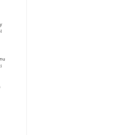
y
l
anu
i
s